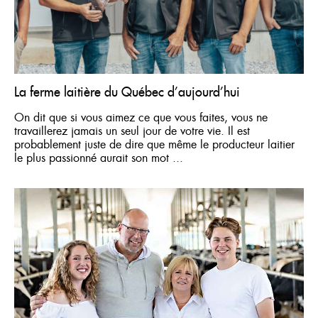
Où acheter
Gestion du troupeau laitier
FRANÇAIS
Transition et vaches taries
Vaches en lactation
ENGLISH
La ferme laitière du Québec d’aujourd’hui
Veaux et génisses
On dit que si vous aimez ce que vous faites, vous ne
travaillerez jamais un seul jour de votre vie. Il est
probablement juste de dire que même le producteur laitier
Réinitialiser
le plus passionné aurait son mot ...