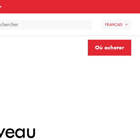
>
FRANÇAIS
Où acheter
uveau