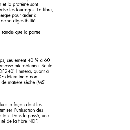
 et la protéine sont
rise les fourrages. La fibre,
nergie pour aider à
e sa digestibilité.
tandis que la partie
emps, seulement 40 % à 60
iomasse microbienne. Seule
DF240) limitera, quant à
 NDF déterminera non
é de matière sèche (MS)
luer la façon dont les
miser l’utilisation des
ation. Dans le passé, une
ité de la fibre NDF.