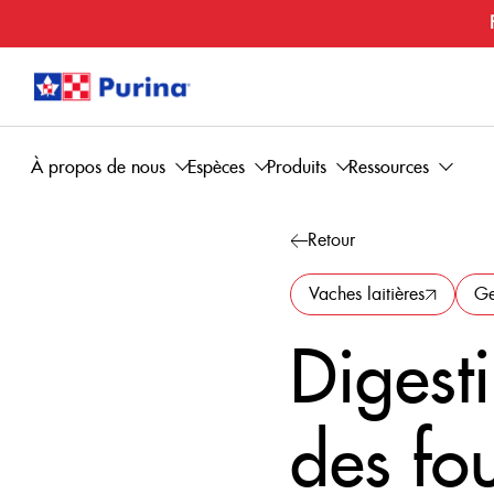
À propos de nous
Espèces
Produits
Ressources
Retour
Vaches laitières
Ge
Digest
des fo