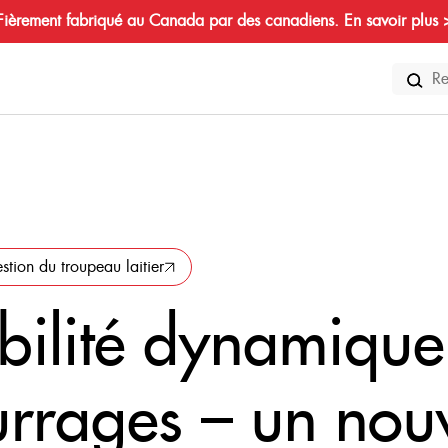
Fièrement fabriqué au Canada par des canadiens. En savoir plus 
Search
for:
stion du troupeau laitier
ibilité dynamique
urrages – un no