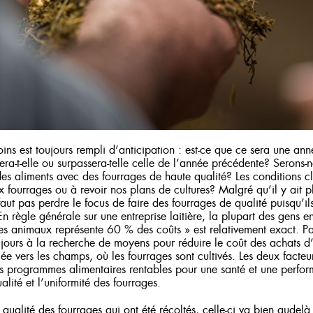
oins est toujours rempli d’anticipation : est-ce que ce sera une an
ra-t-elle ou surpassera-telle celle de l’année précédente? Serons
es aliments avec des fourrages de haute qualité? Les conditions c
 fourrages ou à revoir nos plans de cultures? Malgré qu’il y ait 
faut pas perdre le focus de faire des fourrages de qualité puisqu’il
 règle générale sur une entreprise laitière, la plupart des gens e
des animaux représente 60 % des coûts » est relativement exact. Pa
oujours à la recherche de moyens pour réduire le coût des achats d
gée vers les champs, où les fourrages sont cultivés. Les deux facteur
des programmes alimentaires rentables pour une santé et une perfo
lité et l’uniformité des fourrages.
a qualité des fourrages qui ont été récoltés, celle-ci va bien audel