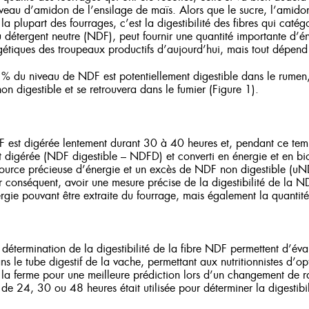
veau d’amidon de l’ensilage de maïs. Alors que le sucre, l’amidon
a plupart des fourrages, c’est la digestibilité des fibres qui catégo
u détergent neutre (NDF), peut fournir une quantité importante d’é
tiques des troupeaux productifs d’aujourd’hui, mais tout dépend d
 du niveau de NDF est potentiellement digestible dans le rumen, 
on digestible et se retrouvera dans le fumier (Figure 1).
DF est digérée lentement durant 30 à 40 heures et, pendant ce t
 digérée (NDF digestible – NDFD) et converti en énergie et en b
source précieuse d’énergie et un excès de NDF non digestible (uN
Par conséquent, avoir une mesure précise de la digestibilité de la
ergie pouvant être extraite du fourrage, mais également la quantit
 détermination de la digestibilité de la fibre NDF permettent d’éva
 le tube digestif de la vache, permettant aux nutritionnistes d’opti
 la ferme pour une meilleure prédiction lors d’un changement de r
 de 24, 30 ou 48 heures était utilisée pour déterminer la digestibil