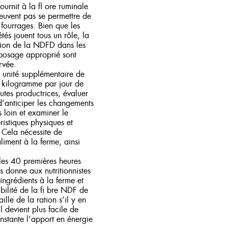
urnit à la fl ore ruminale
peuvent pas se permettre de
s fourrages. Bien que les
étés jouent tous un rôle, la
ation de la NDFD dans les
eposage approprié sont
rvée.
nité supplémentaire de
 kilogramme par jour de
autes productrices, évaluer
’anticiper les changements
loin et examiner le
istiques physiques et
 Cela nécessite de
liment à la ferme, ainsi
 les 40 premières heures
ns donne aux nutritionnistes
ingrédients à la ferme et
bilité de la fi bre NDF de
ille de la ration s’il y en
l devient plus facile de
nstante l’apport en énergie