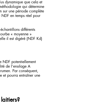
plus dynamique que cela et
e méthodologie qui détermine
men sur une période complète
re NDF en temps réel pour
chantillons différents
 courbe « moyenne »
elle il est digéré (NDF Kd)
de NDF potentiellement
lité de l’ensilage A
 rumen. Par conséquent,
re et pourra entraîner une
laitiers?