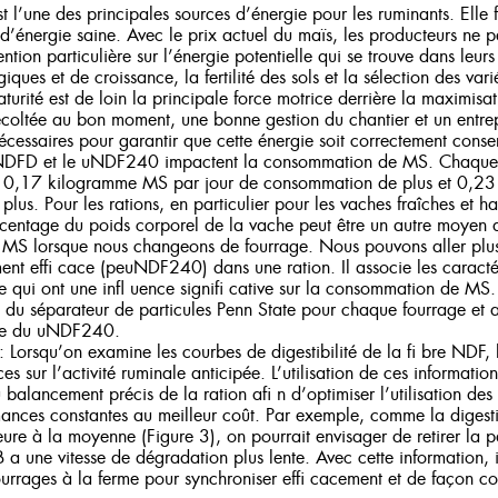
l’une des principales sources d’énergie pour les ruminants. Elle fo
 d’énergie saine. Avec le prix actuel du maïs, les producteurs ne 
ntion particulière sur l’énergie potentielle qui se trouve dans leur
ques et de croissance, la fertilité des sols et la sélection des vari
turité est de loin la principale force motrice derrière la maximis
récoltée au bon moment, une bonne gestion du chantier et un entr
cessaires pour garantir que cette énergie soit correctement conse
NDFD et le uNDF240 impactent la consommation de MS. Chaque u
 0,17 kilogramme MS par jour de consommation de plus et 0,23
plus. Pour les rations, en particulier pour les vaches fraîches et h
ntage du poids corporel de la vache peut être un autre moyen d
S lorsque nous changeons de fourrage. Nous pouvons aller plus 
 effi cace (peuNDF240) dans une ration. Il associe les caractér
 qui ont une infl uence signifi cative sur la consommation de MS.
ts du séparateur de particules Penn State pour chaque fourrage et a
ise du uNDF240.
: Lorsqu’on examine les courbes de digestibilité de la fi bre NDF,
ices sur l’activité ruminale anticipée. L’utilisation de ces informatio
balancement précis de la ration afi n d’optimiser l’utilisation des 
ances constantes au meilleur coût. Par exemple, comme la digesti
ieure à la moyenne (Figure 3), on pourrait envisager de retirer la pa
B a une vitesse de dégradation plus lente. Avec cette information, i
ourrages à la ferme pour synchroniser effi cacement et de façon co