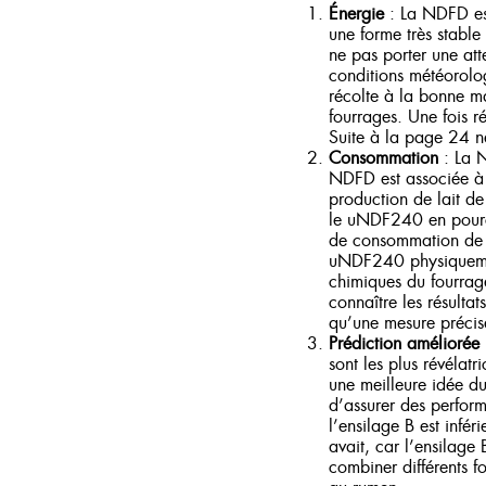
Énergie
: La NDFD est 
une forme très stable
ne pas porter une atte
conditions météorologi
récolte à la bonne ma
fourrages. Une fois 
Suite à la page 24 né
Consommation
: La 
NDFD est associée à
production de lait de 
le uNDF240 en pource
de consommation de M
uNDF240 physiquement
chimiques du fourrage
connaître les résulta
qu’une mesure préc
Prédiction améliorée
sont les plus révélatr
une meilleure idée du 
d’assurer des perform
l’ensilage B est infér
avait, car l’ensilage 
combiner différents f