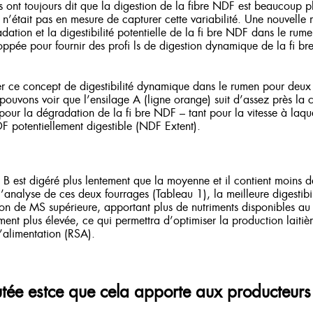
 ont toujours dit que la digestion de la fibre NDF est beaucoup 
 n’était pas en mesure de capturer cette variabilité. Une nouvell
radation et la digestibilité potentielle de la fi bre NDF dans le ru
ppée pour fournir des profi ls de digestion dynamique de la fi b
er ce concept de digestibilité dynamique dans le rumen pour deux é
ouvons voir que l’ensilage A (ligne orange) suit d’assez près la
 pour la dégradation de la fi bre NDF – tant pour la vitesse à laqu
F potentiellement digestible (NDF Extent).
 B est digéré plus lentement que la moyenne et il contient moins 
l’analyse de ces deux fourrages (Tableau 1), la meilleure digestibi
n de MS supérieure, apportant plus de nutriments disponibles au
ement plus élevée, ce qui permettra d’optimiser la production laitiè
l’alimentation (RSA).
tée estce que cela apporte aux producteurs 