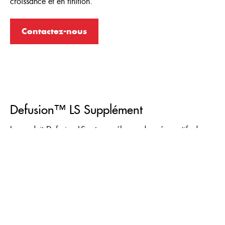
croissance et en finition.
Contactez-nous
Defusion™ LS Supplément
Le produit Defusion LS est un mélange de préservatifs de
haute qualité et d’autres ingrédients, spécialement conçu
pour être utilisé dans les aliments pour porcs.
En savoir plus
sur Defusion LS. Contactez un consultant Cargill dès
aujourd’hui.
Contactez-nous