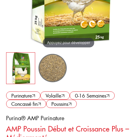
Où acheter
FRANÇAIS
ENGLISH
Appuyez pour développer
Purinature
Volaille
0-16 Semaines
Concassé fin
Poussins
Purina® AMP Purinature
AMP Poussin Début et Croissance Plus –