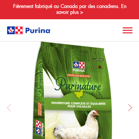
Fièrement fabriqué au Canada par des canadiens. En
savoir plus >
Retour
Search
for:
À propos de nous
Espèces
Produits
Ressources