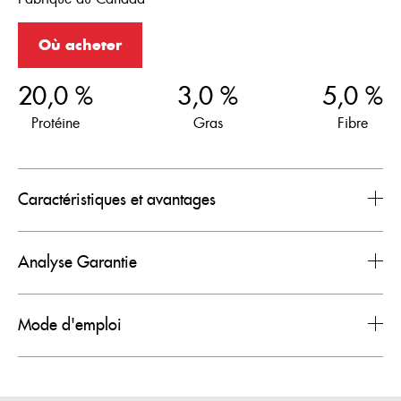
Où acheter
20,0 %
3,0 %
5,0 %
Protéine
Gras
Fibre
Caractéristiques et avantages
Analyse Garantie
Mode d'emploi
Nutrients
Niveaux
Protéines Brutes min.
20,0 %
Matières Grasses Brutes min.
3,0 %