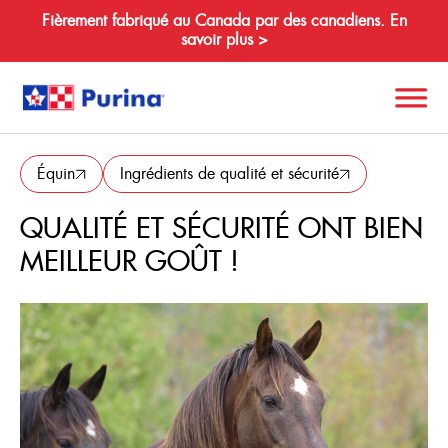
Fièrement fabriqué au Canada par des canadiens. En
savoir plus >
Retour
Search
Équin
Ingrédients de qualité et sécurité
for:
QUALITÉ ET SÉCURITÉ ONT BIEN
MEILLEUR GOÛT !
À propos de nous
Espèces
Produits
Ressources