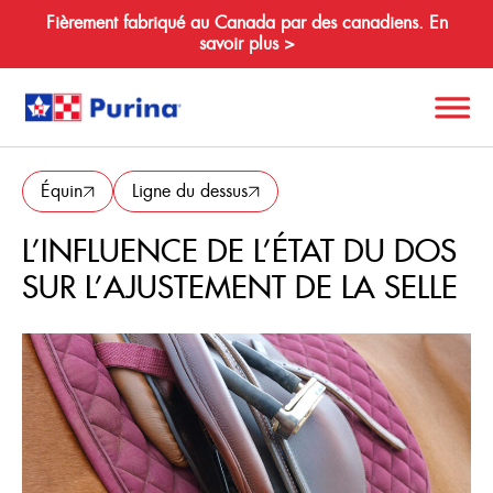
Fièrement fabriqué au Canada par des canadiens. En
savoir plus >
Retour
Search
Équin
Ligne du dessus
for:
L’INFLUENCE DE L’ÉTAT DU DOS
SUR L’AJUSTEMENT DE LA SELLE
À propos de nous
Espèces
Produits
Ressources