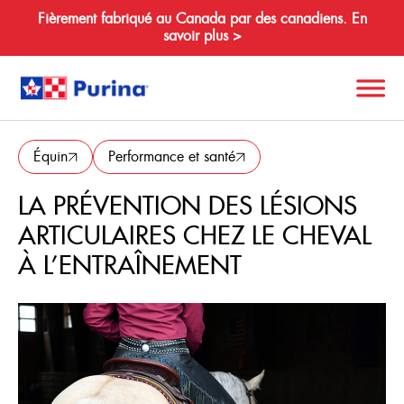
Fièrement fabriqué au Canada par des canadiens. En
savoir plus >
Retour
Search
Équin
Performance et santé
for:
LA PRÉVENTION DES LÉSIONS
ARTICULAIRES CHEZ LE CHEVAL
À propos de nous
À L’ENTRAÎNEMENT
Espèces
Produits
Ressources