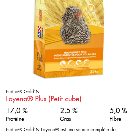
Où acheter
Types de texture
Stades de vie
Concassé
FRANÇAIS
Concassé fin
Gammes de produits
0+ Semaines
ENGLISH
Gros concassé
0-10 Semaines
Type de volaille
Gold’N
Petit cube
0-16 Semaines
Purinature
Texturé (grossier)
16+ Semaines
Cailles
4-10 Semaines
Canes pondeuses
Purina® Gold’N
Canetons
Layena® Plus (Petit cube)
Coqs à chair
17,0 %
2,5 %
5,0 %
Coqs à chair
Protéine
Gras
Fibre
Dindes
Purina® Gold'N Layena® est une source complète de