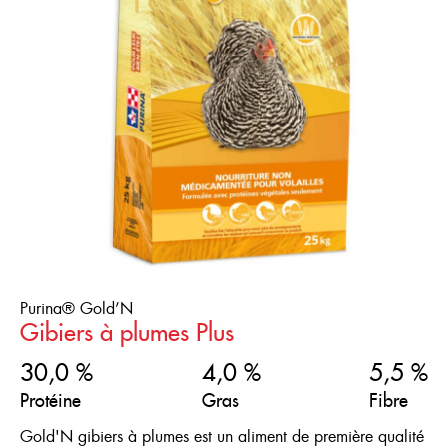
Où acheter
Types de texture
Stades de vie
Concassé
FRANÇAIS
Concassé fin
ENGLISH
0+ Semaines
Gros concassé
0-10 Semaines
Petit cube
0-16 Semaines
Texturé (grossier)
16+ Semaines
4-10 Semaines
Purina® Gold’N
Gammes de produits
Gibiers à plumes Plus
30,0 %
4,0 %
5,5 %
Type de volaille
Gold’N
Protéine
Gras
Fibre
Purinature
Cailles
Gold'N gibiers à plumes est un aliment de première qualité
Réinitialiser