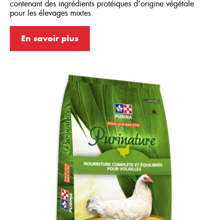
contenant des ingrédients protéiques d’origine végétale
Canes pondeuses
pour les élevages mixtes.
Canetons
En savoir plus
Coqs à chair
Coqs à chair
Dindes
Dindonneaux
Faisans
Gibiers à plumes
Poules de fantaisie
Poules pondeuses
Poussins