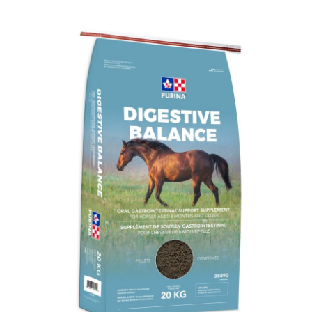
Sabots
Sans maïs
Senior
Supplément de Gras et de protéines
Vitalité
Vitamines et minéraux
immunité
Réinitialiser